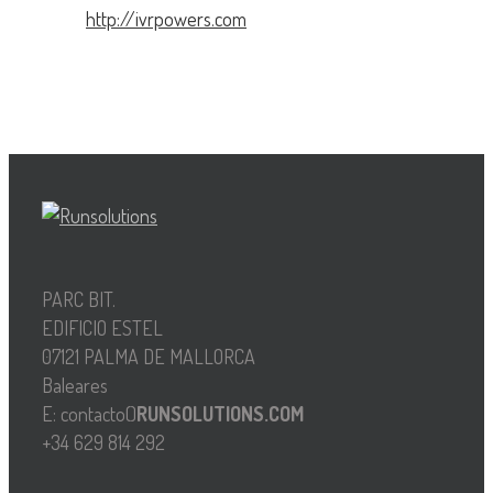
http://ivrpowers.com
PARC BIT.
EDIFICIO ESTEL
07121 PALMA DE MALLORCA
Baleares
E: contacto()
RUNSOLUTIONS.COM
+34 629 814 292